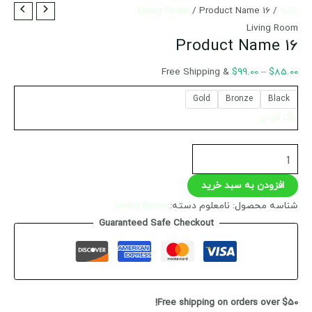
Product
محدوده
خانه
/
/ Product Name 16
Living Room
Name
قیمت:
Living Room
Product Name 16
$85.00
16
عدد
تا
& Free Shipping
$
99.00
–
$
85.00
$99.00
Gold
Bronze
Black
پاک کردن
افزودن به سبد خرید
شناسه محصول:
نامعلوم
دسته:
Living Room
Guaranteed Safe Checkout
Free shipping on orders over $50!