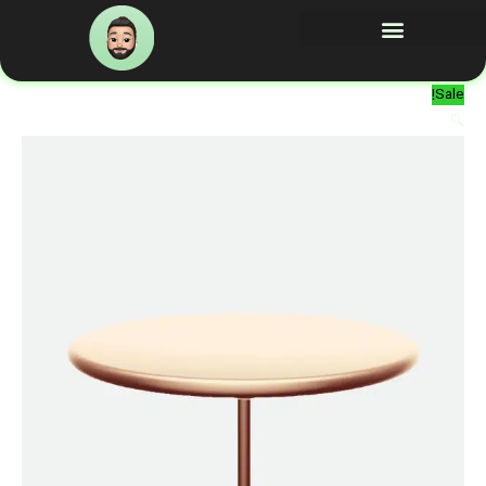
رش
ه
حتوا
Sale!
🔍