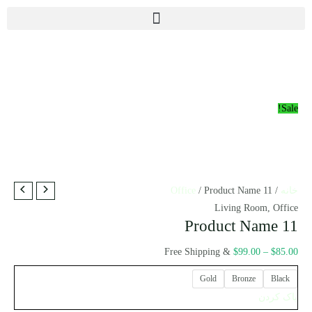
رش
ه
حتوا
Sale!
Product
محدوده
خانه
/
/ Product Name 11
Office
Name
قیمت:
Living Room
,
Office
Product Name 11
$85.00
11
عدد
تا
& Free Shipping
$
99.00
–
$
85.00
$99.00
Gold
Bronze
Black
پاک کردن