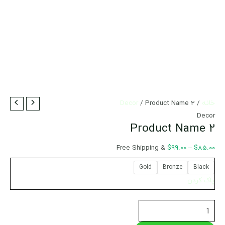
Product
محدوده
خانه
/
/ Product Name 2
Decor
Name
قیمت:
Decor
Product Name 2
$85.00
2
عدد
تا
& Free Shipping
$
99.00
–
$
85.00
$99.00
Gold
Bronze
Black
پاک کردن