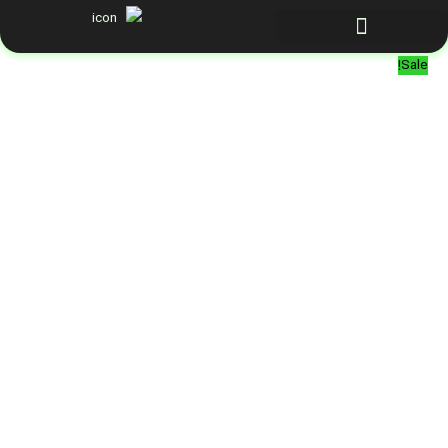
رش
ه
حتوا
Sale!