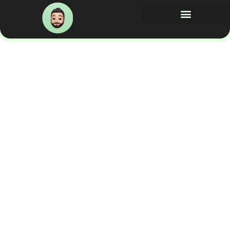
رش
ه
حتوا